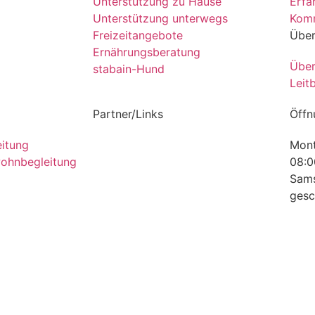
Unterstützung zu Hause
Erfa
Unterstützung unterwegs
Kom
Freizeitangebote
Über
Ernährungsberatung
Über
stabain-Hund
Leit
Partner/Links
Öffn
itung
Mont
wohnbegleitung
08:0
Sams
gesc