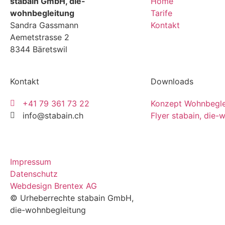
stabain GmbH, die-
Home
wohnbegleitung
Tarife
Sandra Gassmann
Kontakt
Aemetstrasse 2
8344 Bäretswil
Kontakt
Downloads
+41 79 361 73 22
Konzept Wohnbegle
info@stabain.ch
Flyer stabain, die-
Impressum
Datenschutz
Webdesign Brentex AG
© Urheberrechte stabain GmbH,
die-wohnbegleitung