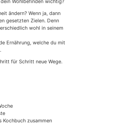
r dein Wohlbefinden wichtig?
eit ändern? Wenn ja, dann
uen gesetzten Zielen. Denn
terschiedlich wohl in seinem
de Ernährung, welche du mit
.
ritt für Schritt neue Wege.
Woche
ste
hes Kochbuch zusammen