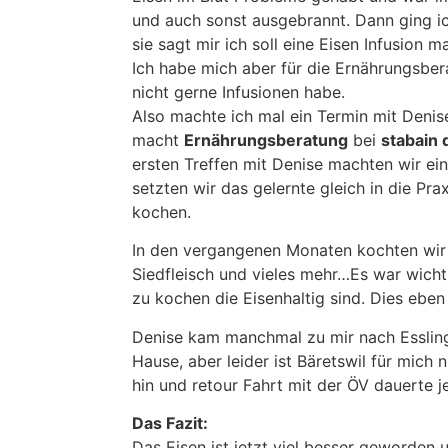
und auch sonst ausgebrannt. Dann ging i
sie sagt mir ich soll eine Eisen Infusion m
Ich habe mich aber für die Ernährungsber
nicht gerne Infusionen habe.
Also machte ich mal ein Termin mit Denise
macht
Ernährungsberatung
bei
stabain 
ersten Treffen mit Denise machten wir e
setzten wir das gelernte gleich in die Pra
kochen.
In den vergangenen Monaten kochten wir
Siedfleisch und vieles mehr…Es war wichti
zu kochen die Eisenhaltig sind. Dies eb
Denise kam manchmal zu mir nach Essling
Hause, aber leider ist Bäretswil für mich 
hin und retour Fahrt mit der ÖV dauerte j
Das Fazit:
Das Eisen ist jetzt viel besser geworden 